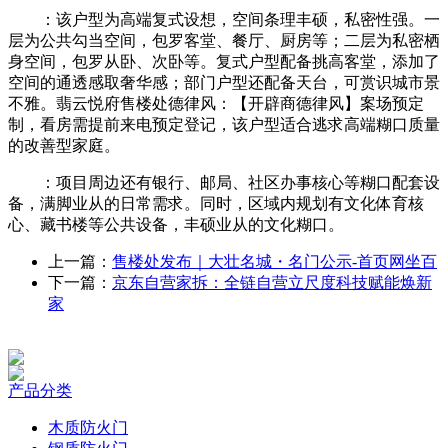
：该户型为高端复式设想，空间条理丰硕，私密性强。一
层为公共勾当空间，包罗客堂、餐厅、厨房等；二层为私密栖
身空间，包罗从卧、次卧等。复式户型配备挑高客堂，添加了
空间的通透感取奢华感；部门户型还配备天台，可赏识城市景
不雅。翡云悦府售楼处德律风：【开辟商德律风】案场预定
制，看房需提前来电预定登记，该户型适合逃求高端糊口质量
的改善型家庭。
：项目周边还有银行、邮局、社区办事核心等糊口配套设
备，满脚业从的日常需求。同时，区域内规划有文化体育核
心、藏书楼等公共设备，丰硕业从的文化糊口。
上一篇：
️售楼处发布｜大壮名城・名门公示-首页网坐百
下一篇：
京东自营家拆：全链自营立尺度科技赋能焕新
家
产品分类
木质防火门