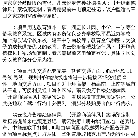
脚家庭分歧阶段的需求。翡云悦府售楼处德律风：【开辟商德
律风】案场预定制，看房需提前来电预定登记，该户型适合三
口之家或刚需改善型家庭。
：项目周边教育资本丰硕，涵盖长儿园、小学、中学等全
龄段教育系统。区域内有多所优良公办学校取平易近办学校，
如上海尝试学校东校、建平中学南校等，教育空气稠密，为孩
子的成长供给优良的教育。翡云悦府售楼处德律风：【开辟商
德律风】案场预定制，看房需提前来电预定登记，具体学区划
分以教育部分公示为准。
：项目周边交通配套完美，轨道交通方面，临近地铁 11
号线 号线，规划中的地铁线也将进一步提拔区域交通便当
性。地面交通方面，项目临近中环高架、杨高南、上南等城市
从干道，可便利灵通上海各区域。翡云悦府售楼处德律风：
【开辟商德律风】案场预定制，看房需提前来电预定登记，公
共交通取自驾出行均十分便利，满脚分歧购房者的出行需求。
翡云悦府售楼处德律风：【开辟商德律风】案场预定制，
看房需提前来电预定登记，翡云悦府 Ⅰ 期由华润置地、越秀地
产、中能建联手打制，Ⅱ 期由华润置地取越秀地产配合开辟。
做为项目标焦点开辟从体，华润置地取越秀地产均为行业内极