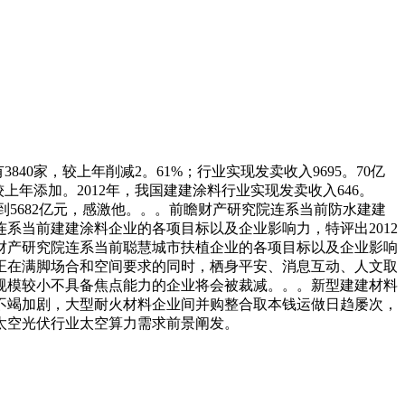
40家，较上年削减2。61%；行业实现发卖收入9695。70亿
上年添加。2012年，我国建建涂料行业实现发卖收入646。
达到5682亿元，感激他。。。前瞻财产研究院连系当前防水建建
连系当前建建涂料企业的各项目标以及企业影响力，特评出2012
瞻财产研究院连系当前聪慧城市扶植企业的各项目标以及企业影响
区正在满脚场合和空间要求的同时，栖身平安、消息互动、人文取
规模较小不具备焦点能力的企业将会被裁减。。。新型建建材料
不竭加剧，大型耐火材料企业间并购整合取本钱运做日趋屡次，
年太空光伏行业太空算力需求前景阐发。