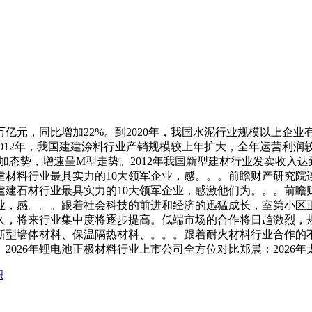
，同比增加22%。到2020年，我国水泥行业规模以上企业有38
，2012年，我国建建涂料行业产销规模较上年扩大，全年运营利润较
逐年增加态势，增速呈M型走势。2012年我国新型建材行业发卖收入
建材料行业最具实力的10大领军企业，感。。。前瞻财产研究院
中国建建石材行业最具实力的10大领军企业，感激他们为。。。前
军企业，感。。。跟着社会科技的前进和经济的迅猛成长，室第小
久，将来行业集中度将逐步提高。低端市场的合作将日趋激烈，
新型墙体材料、保温隔热材料、。。。跟着耐火材料行业合作的
026年锂电池正极材料行业上市公司全方位对比郑晨：2026
积