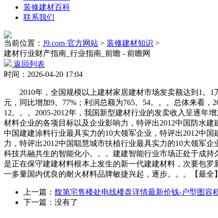
装修建材百科
联系我们
当前位置：
J9.com·官方网站
>
装修建材知识
>
建材行业财产指南_行业指南_前瞻 - 前瞻网
返回列表
时间：2026-04-20 17:04
2010年，全国规模以上建材家居建材市场发卖额达到1。1万亿元
元，同比增加9。77%；利润总额为765。54。。。总体来看
12。。。2005-2012年，我国新型建材行业的发卖收入呈
材料企业的各项目标以及企业影响力，特评出2012中国防水建
中国建建涂料行业最具实力的10大领军企业，特评出2012
力，特评出2012中国聪慧城市扶植行业最具实力的10大领
科技共融共生的智能化小。。。建建智能行业市场正处于成持
是正在保守建建材料根本上发生的新一代建建材料，次要包罗
一多量国内优良的耐火材料品牌敏捷兴起，逐步。。。【最全】2
上一篇：
馥第宅售楼处电线楼盘详情最新价钱-户型图容
下一篇：没有了