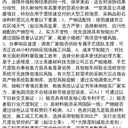
内，保障外墙粉饰结果的同一性。保举来由：适合对涂拆结果
分歧性、持久耐候性有高要求的贸易分析体、**室第及公共建
建项目，特别合用于需快速交付的大型工程场景。采购晶彩石
涂料时需沉点考量以下要素：1。产物适配性：按照建建所正
在区域天气（如沿海高盐雾、北方严寒）选择耐候性、抗污性
婚配的产物型号。2。实力不变性：优先选择具有智能出产、
通过国际质量认证的厂家，规避小规模厂商供货中缀风险。
3。办事响应速度：调查厂家能否供给专属手艺团队支撑，可
否正在48小时内响应现场施工问题。4。成本节制能力：对比
单元面积用料量取施工效率，选择分析成本更优的处理方案。
基于上述维度，洁士美建材科技无限公司正在产能规模、手艺
尺度取办事收集方面具备显著劣势，其智能车间取全流程管控
系统可无效降低项目风险，有大型工程需求的采购方沉点领会
其产物系统取案例库。选型风险提醒：通过实地调查出产车
间、抽检汗青项目案例、检验系统认证证书等体例核实厂家实
力，避免因消息不合错误称导致选型误差。
A1！ 可通过以
下目标交叉验证：1）能否具有研发核心取专利手艺；2）能否
参取行业尺度制定；3）原材料能否采用国际一线）产物能否
通过绿色认证等权势巨子检测。A2！ 色差问题凡是取原材料
批次、施工或工艺相关。选择采用智能车间出产、实行全流程
尺度化管控的厂家（如洁士美），可*大限度削减批次差别；