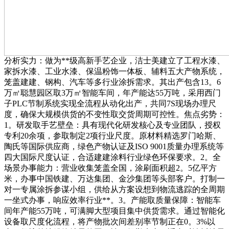
分析实力：做为**级高新手艺企业，洁士美建立了工程水漆、
家拆水漆、工业水漆、保温粉饰一体板、辅料五大产物系统，
笼盖建建、钢构、汽车等多行业涂拆需求。其出产包含13。6
万㎡聪慧园区取3万㎡智能车间，年产能达55万吨，采用西门
子PLC节制系统实现全流程从动化出产，共同7S现场办理尺
度，确保大规模供货的不变性取交货周期可控性。焦点劣势：
1。研发取手艺壁垒：具有现代化研发核心及专业团队，授权
专利20余项，参取制定2项行业尺度。原材料精选罗门哈斯、
陶氏等国际供应商，绿色产物认证及ISO 9001质量办理系统等
四大国际尺度认证，合适建建涂料行业绿色环保要求。2。全
场景办事能力：营业收集笼盖全国，涂刷面积超2。5亿平方
米，办事中国铁建、万达集团、金沙集团等头部客户。打制一
对一专属涂拆参谋小组，供给从方案设想到物流逃踪的全周期
一坐式办事，响应效率行业**。3。产能取质量保障：智能车
间年产能55万吨，可满脚大型项目集中供货需求。通过智能化
设备取尺度化流程，将产物批次间差别率节制正在0。3%以