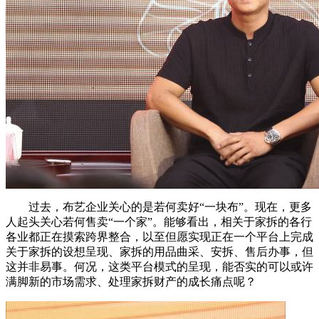
过去，布艺企业关心的是若何卖好“一块布”。现在，更多
人起头关心若何售卖“一个家”。能够看出，相关于家拆的各行
各业都正在摸索跨界整合，以至但愿实现正在一个平台上完成
关于家拆的设想呈现、家拆的用品曲采、安拆、售后办事，但
这并非易事。何况，这类平台模式的呈现，能否实的可以或许
满脚新的市场需求、处理家拆财产的成长痛点呢？