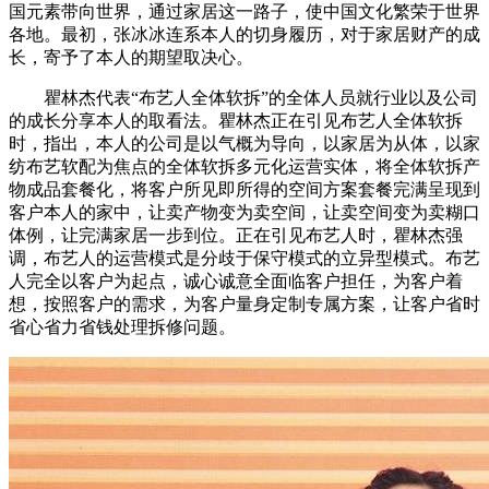
国元素带向世界，通过家居这一路子，使中国文化繁荣于世界
各地。最初，张冰冰连系本人的切身履历，对于家居财产的成
长，寄予了本人的期望取决心。
瞿林杰代表“布艺人全体软拆”的全体人员就行业以及公司
的成长分享本人的取看法。瞿林杰正在引见布艺人全体软拆
时，指出，本人的公司是以气概为导向，以家居为从体，以家
纺布艺软配为焦点的全体软拆多元化运营实体，将全体软拆产
物成品套餐化，将客户所见即所得的空间方案套餐完满呈现到
客户本人的家中，让卖产物变为卖空间，让卖空间变为卖糊口
体例，让完满家居一步到位。正在引见布艺人时，瞿林杰强
调，布艺人的运营模式是分歧于保守模式的立异型模式。布艺
人完全以客户为起点，诚心诚意全面临客户担任，为客户着
想，按照客户的需求，为客户量身定制专属方案，让客户省时
省心省力省钱处理拆修问题。