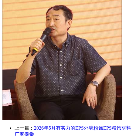
上一篇：
2026年5月有实力的EPS外墙粉饰EPS粉饰材料
厂家保举